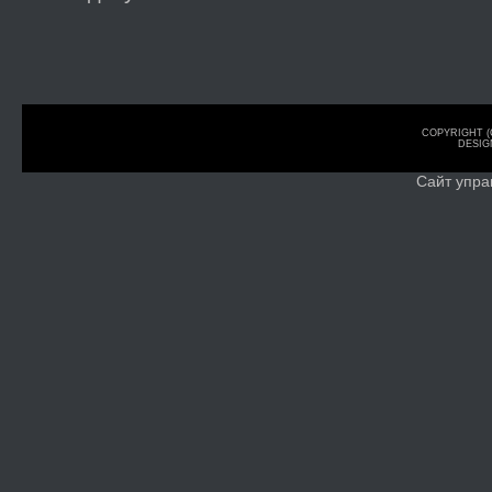
COPYRIGHT (
DESIG
Сайт упра